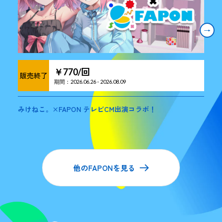
→
回
￥
770
/
販売終了
期間：
2026.06.26
-
2026.08.09
みけねこ。×FAPON テレビCM出演コラボ！
他のFAPONを見る