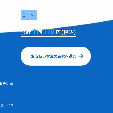
回数を選択してください
1
770
合計
回
円(税込)
お支払い方法の選択へ進む
文をいた
ので、ぜひ