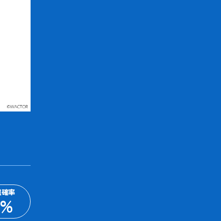
選確率
%