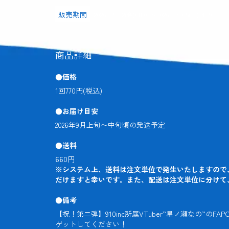
販売期間
2026/05/22(金)08:00
〜
2026/07/05(日)14:59
商品詳細
●価格
1回770円(税込)
●お届け目安
2026年9月上旬〜中旬頃の発送予定
●送料
※システム上、送料は注文単位で発生いたしますので
だけますと幸いです。また、配送は注文単位に分けて
●備考
【祝！第二弾】910inc所属VTuber”星ノ瀬なの
ゲットしてください！
