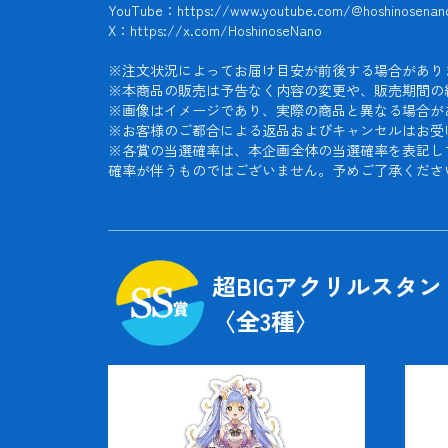
YouTube：https://www.youtube.com/@hoshinosenano
X：https://x.com/HoshinoseNano

※注文状況によってお届け目安が前後する場合がありま
※本商品の販売は予告なく内容の変更や、販売期間の
※画像はイメージであり、実際の商品と異なる場合があ
※お客様のご都合による返品およびキャンセルはお受け
※各賞の当選確率は、本企画全体の当選確率を表記し
確率が伴うものではございません。予めご了承くださ
超BIGアクリルスタ
〈全
3
種〉