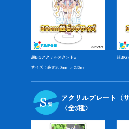
超BIGアクリルスタンドa
超BI
サイズ：高さ300mm or 230mm
アクリルプレート（サ
〈全
3
種〉