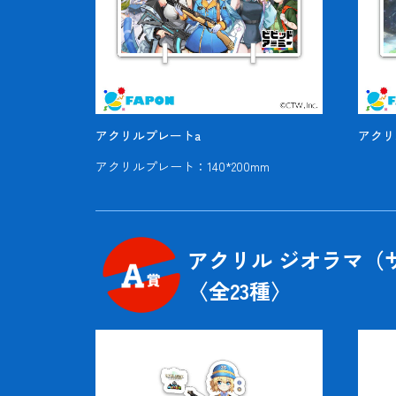
アクリルプレートa
アクリ
アクリルプレート：140*200mm
アクリル ジオラマ（
〈全
23
種〉