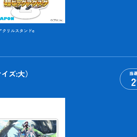
Gアクリルスタンドe
イズ:大）
当
2