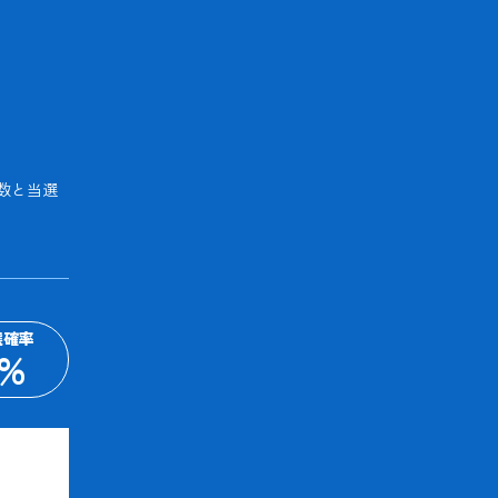
数と当選
選確率
%