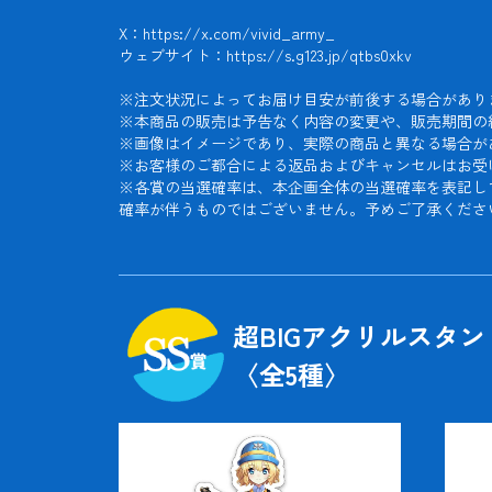
X：https://x.com/vivid_army_

ウェブサイト：https://s.g123.jp/qtbs0xkv

※注文状況によってお届け目安が前後する場合がありま
※本商品の販売は予告なく内容の変更や、販売期間の
※画像はイメージであり、実際の商品と異なる場合があ
※お客様のご都合による返品およびキャンセルはお受け
※各賞の当選確率は、本企画全体の当選確率を表記し
確率が伴うものではございません。予めご了承くださ
超BIGアクリルスタ
〈全
5
種〉