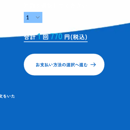
回数を選択してください
1
770
合計
回
円(税込)
お支払い方法の選択へ進む
文をいた