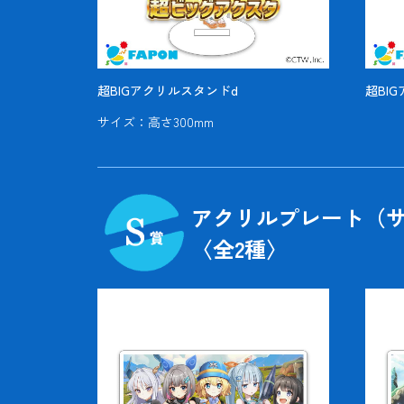
超BIGアクリルスタンドd
超BI
サイズ：高さ300mm
アクリルプレート（サ
〈全
2
種〉